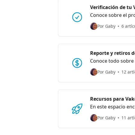
Verificación de tu 
Conoce sobre el pro
Por Gaby
6 artíc
Reporte y retiros 
Conoce todo sobre e
recompensas.
Por Gaby
12 art
Recursos para Vak
En este espacio enc
de tarjeta de una 
Por Gaby
11 art