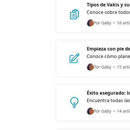
Tipos de Vakis y su
Conoce sobre todos 
Por Gaby
16 art
Empieza con pie de
Conoce cómo planea
Por Gaby
15 art
Éxito asegurado: l
Encuentra todas la
posibilidades de éxi
Por Gaby
14 art